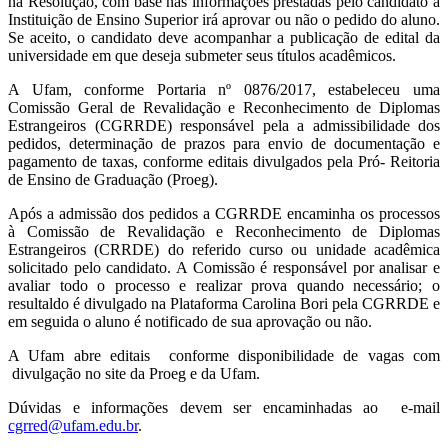
na Resolução, com base nas informações prestadas pelo candidato a
Instituição de Ensino Superior irá aprovar ou não o pedido do aluno.
Se aceito, o candidato deve acompanhar a publicação de edital da
universidade em que deseja submeter seus títulos acadêmicos.
A Ufam, conforme Portaria nº 0876/2017, estabeleceu uma
Comissão Geral de Revalidação e Reconhecimento de Diplomas
Estrangeiros (CGRRDE) responsável pela a admissibilidade dos
pedidos, determinação de prazos para envio de documentação e
pagamento de taxas, conforme editais divulgados pela Pró- Reitoria
de Ensino de Graduação (Proeg).
Após a admissão dos pedidos a CGRRDE encaminha os processos
à Comissão de Revalidação e Reconhecimento de Diplomas
Estrangeiros (CRRDE) do referido curso ou unidade acadêmica
solicitado pelo candidato. A Comissão é responsável por analisar e
avaliar todo o processo e realizar prova quando necessário; o
resultaldo é divulgado na Plataforma Carolina Bori pela CGRRDE e
em seguida o aluno é notificado de sua aprovação ou não.
A Ufam abre editais conforme disponibilidade de vagas com
divulgação no site da Proeg e da Ufam.
Dúvidas e informações devem ser encaminhadas ao e-mail
cgrred@ufam.edu.br
.