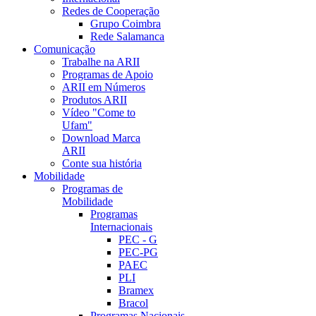
Redes de Cooperação
Grupo Coimbra
Rede Salamanca
Comunicação
Trabalhe na ARII
Programas de Apoio
ARII em Números
Produtos ARII
Vídeo "Come to
Ufam"
Download Marca
ARII
Conte sua história
Mobilidade
Programas de
Mobilidade
Programas
Internacionais
PEC - G
PEC-PG
PAEC
PLI
Bramex
Bracol
Programas Nacionais