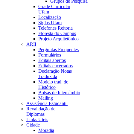
Grupos de Pesquisa
Grade Curricular
Ufam
Localização
Siglas Ufam
Telefones Reitoria
Floresta do Campus
Projeto Arquitetônico
ARII
Perguntas Frequentes
Formulários
Editais abertos
Editais encerrados
Declaração Notas
Traduzida
Modelo trad. de
Histórico
Bolsas de Intercâmbio
Mailing
Assistência Estudantil
Revalidação de
Diplomas
Links Úteis
Cidade
Moradia