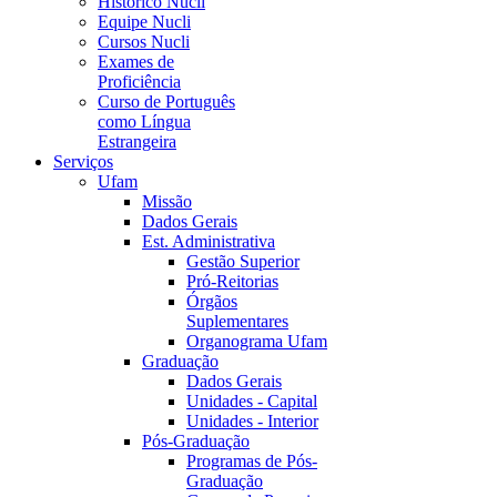
Histórico Nucli
Equipe Nucli
Cursos Nucli
Exames de
Proficiência
Curso de Português
como Língua
Estrangeira
Serviços
Ufam
Missão
Dados Gerais
Est. Administrativa
Gestão Superior
Pró-Reitorias
Órgãos
Suplementares
Organograma Ufam
Graduação
Dados Gerais
Unidades - Capital
Unidades - Interior
Pós-Graduação
Programas de Pós-
Graduação