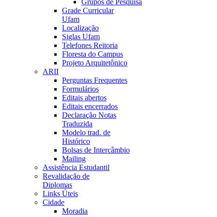
Grupos de Pesquisa
Grade Curricular
Ufam
Localização
Siglas Ufam
Telefones Reitoria
Floresta do Campus
Projeto Arquitetônico
ARII
Perguntas Frequentes
Formulários
Editais abertos
Editais encerrados
Declaração Notas
Traduzida
Modelo trad. de
Histórico
Bolsas de Intercâmbio
Mailing
Assistência Estudantil
Revalidação de
Diplomas
Links Úteis
Cidade
Moradia