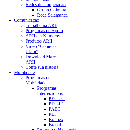
Redes de Cooperação
Grupo Coimbra
Rede Salamanca
Comunicação
Trabalhe na ARII
Programas de Apoio
ARII em Números
Produtos ARII
Vídeo "Come to
Ufam"
Download Marca
ARII
Conte sua história
Mobilidade
Programas de
Mobilidade
Programas
Internacionais
PEC - G
PEC-PG
PAEC
PLI
Bramex
Bracol
Programas Nacionais