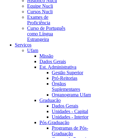
Histórico Nucli
Equipe Nucli
Cursos Nucli
Exames de
Proficiência
Curso de Português
como Língua
Estrangeira
Serviços
Ufam
Missão
Dados Gerais
Est. Administrativa
Gestão Superior
Pró-Reitorias
Órgãos
Suplementares
Organograma Ufam
Graduação
Dados Gerais
Unidades - Capital
Unidades - Interior
Pós-Graduação
Programas de Pós-
Graduação