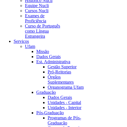
Histórico Nucli
Equipe Nucli
Cursos Nucli
Exames de
Proficiência
Curso de Português
como Língua
Estrangeira
Serviços
Ufam
Missão
Dados Gerais
Est. Administrativa
Gestão Superior
Pró-Reitorias
Órgãos
Suplementares
Organograma Ufam
Graduação
Dados Gerais
Unidades - Capital
Unidades - Interior
Pós-Graduação
Programas de Pós-
Graduação