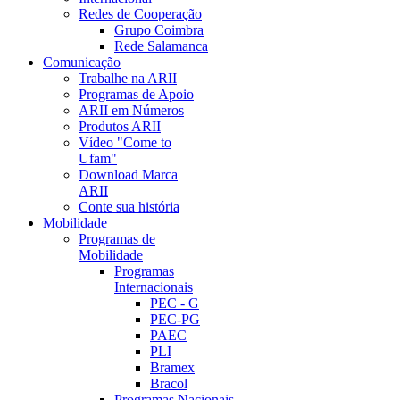
Redes de Cooperação
Grupo Coimbra
Rede Salamanca
Comunicação
Trabalhe na ARII
Programas de Apoio
ARII em Números
Produtos ARII
Vídeo "Come to
Ufam"
Download Marca
ARII
Conte sua história
Mobilidade
Programas de
Mobilidade
Programas
Internacionais
PEC - G
PEC-PG
PAEC
PLI
Bramex
Bracol
Programas Nacionais