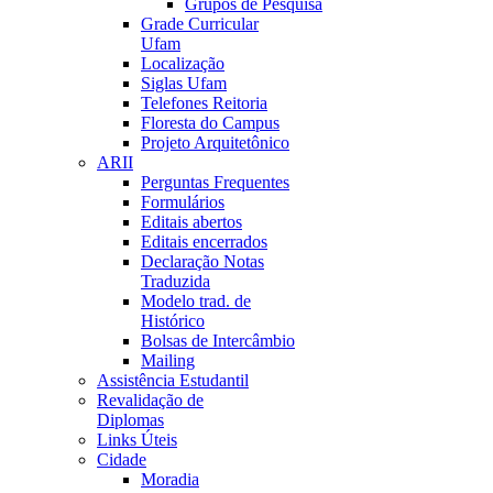
Grupos de Pesquisa
Grade Curricular
Ufam
Localização
Siglas Ufam
Telefones Reitoria
Floresta do Campus
Projeto Arquitetônico
ARII
Perguntas Frequentes
Formulários
Editais abertos
Editais encerrados
Declaração Notas
Traduzida
Modelo trad. de
Histórico
Bolsas de Intercâmbio
Mailing
Assistência Estudantil
Revalidação de
Diplomas
Links Úteis
Cidade
Moradia