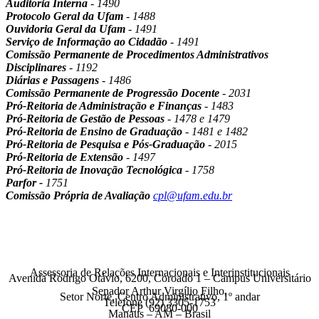
Auditoria Interna
- 1490
Protocolo Geral da Ufam
- 1488
Ouvidoria Geral da Ufam
- 1491
Serviço de Informação ao Cidadão
- 1491
Comissão Permanente de Procedimentos Administrativos
Disciplinares
- 1192
Diárias e Passagens
- 1486
Comissão Permanente de Progressão Docente
- 2031
Pró-Reitoria de Administração e Finanças
- 1483
Pró-Reitoria de Gestão de Pessoas
- 1478 e 1479
Pró-Reitoria de Ensino de Graduação
-
1481 e 1482
Pró-Reitoria de Pesquisa e Pós-Graduação
- 2015
Pró-Reitoria de Extensão
- 1497
Pró-Reitoria de Inovação Tecnológica
- 1758
Parfor -
1751
Comissão Própria de Avaliação
cpl@ufam.edu.br
Assessoria de Relações Internacionais e Interinstitucionais
Avenida Rodrigo Otávio, 6200, Coroado 1 – Campus Universitário
Senador Arthur Virgílio Filho,
Setor Norte, Centro Administrativo, 1º andar
Telefone (92) 3305-1753
CEP 69080-000
Manaus – AM – Brasil