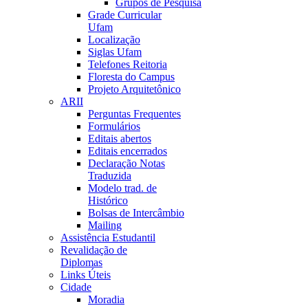
Grupos de Pesquisa
Grade Curricular
Ufam
Localização
Siglas Ufam
Telefones Reitoria
Floresta do Campus
Projeto Arquitetônico
ARII
Perguntas Frequentes
Formulários
Editais abertos
Editais encerrados
Declaração Notas
Traduzida
Modelo trad. de
Histórico
Bolsas de Intercâmbio
Mailing
Assistência Estudantil
Revalidação de
Diplomas
Links Úteis
Cidade
Moradia