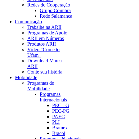
Redes de Cooperação
Grupo Coimbra
Rede Salamanca
Comunicação
Trabalhe na ARII
Programas de Apoio
ARII em Números
Produtos ARII
Vídeo "Come to
Ufam"
Download Marca
ARII
Conte sua história
Mobilidade
Programas de
Mobilidade
Programas
Internacionais
PEC - G
PEC-PG
PAEC
PLI
Bramex
Bracol
Programas Nacionais