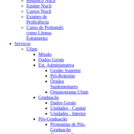
Histórico Nucli
Equipe Nucli
Cursos Nucli
Exames de
Proficiência
Curso de Português
como Língua
Estrangeira
Serviços
Ufam
Missão
Dados Gerais
Est. Administrativa
Gestão Superior
Pró-Reitorias
Órgãos
Suplementares
Organograma Ufam
Graduação
Dados Gerais
Unidades - Capital
Unidades - Interior
Pós-Graduação
Programas de Pós-
Graduação