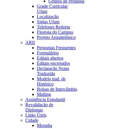
Grupos de Pesquisa
Grade Curricular
Ufam
Localização
Siglas Ufam
Telefones Reitoria
Floresta do Campus
Projeto Arquitetônico
ARII
Perguntas Frequentes
Formulários
Editais abertos
Editais encerrados
Declaração Notas
Traduzida
Modelo trad. de
Histórico
Bolsas de Intercâmbio
Mailing
Assistência Estudantil
Revalidação de
Diplomas
Links Úteis
Cidade
Moradia