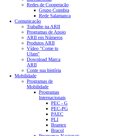
Redes de Cooperação
Grupo Coimbra
Rede Salamanca
Comunicação
Trabalhe na ARII
Programas de Apoio
ARII em Números
Produtos ARII
Vídeo "Come to
Ufam"
Download Marca
ARII
Conte sua história
Mobilidade
Programas de
Mobilidade
Programas
Internacionais
PEC - G
PEC-PG
PAEC
PLI
Bramex
Bracol
Programas Nacionais