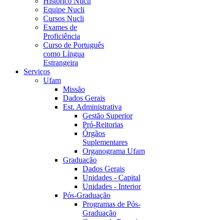
Histórico Nucli
Equipe Nucli
Cursos Nucli
Exames de
Proficiência
Curso de Português
como Língua
Estrangeira
Serviços
Ufam
Missão
Dados Gerais
Est. Administrativa
Gestão Superior
Pró-Reitorias
Órgãos
Suplementares
Organograma Ufam
Graduação
Dados Gerais
Unidades - Capital
Unidades - Interior
Pós-Graduação
Programas de Pós-
Graduação