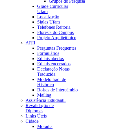
Grupos de Pesquisa
Grade Curricular
Ufam
Localização
Siglas Ufam
Telefones Reitoria
Floresta do Campus
Projeto Arquitetônico
ARII
Perguntas Frequentes
Formulários
Editais abertos
Editais encerrados
Declaração Notas
Traduzida
Modelo trad. de
Histórico
Bolsas de Intercâmbio
Mailing
Assistência Estudantil
Revalidação de
Diplomas
Links Úteis
Cidade
Moradia