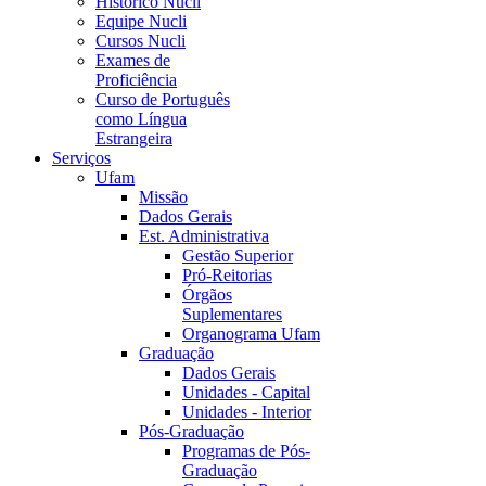
Histórico Nucli
Equipe Nucli
Cursos Nucli
Exames de
Proficiência
Curso de Português
como Língua
Estrangeira
Serviços
Ufam
Missão
Dados Gerais
Est. Administrativa
Gestão Superior
Pró-Reitorias
Órgãos
Suplementares
Organograma Ufam
Graduação
Dados Gerais
Unidades - Capital
Unidades - Interior
Pós-Graduação
Programas de Pós-
Graduação