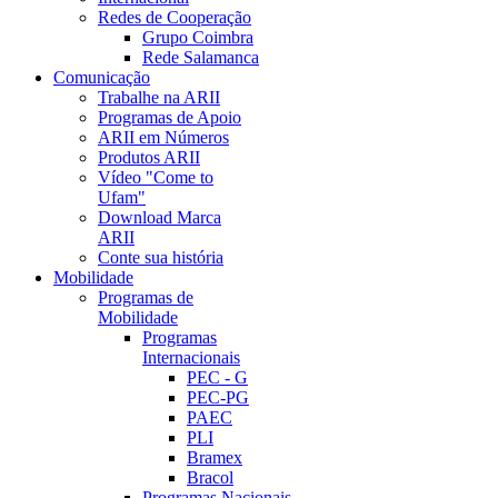
Redes de Cooperação
Grupo Coimbra
Rede Salamanca
Comunicação
Trabalhe na ARII
Programas de Apoio
ARII em Números
Produtos ARII
Vídeo "Come to
Ufam"
Download Marca
ARII
Conte sua história
Mobilidade
Programas de
Mobilidade
Programas
Internacionais
PEC - G
PEC-PG
PAEC
PLI
Bramex
Bracol
Programas Nacionais