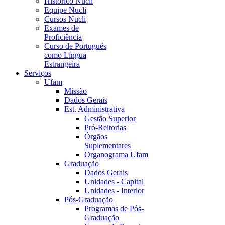
Histórico Nucli
Equipe Nucli
Cursos Nucli
Exames de
Proficiência
Curso de Português
como Língua
Estrangeira
Serviços
Ufam
Missão
Dados Gerais
Est. Administrativa
Gestão Superior
Pró-Reitorias
Órgãos
Suplementares
Organograma Ufam
Graduação
Dados Gerais
Unidades - Capital
Unidades - Interior
Pós-Graduação
Programas de Pós-
Graduação