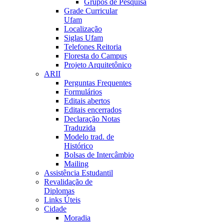
Grupos de Pesquisa
Grade Curricular
Ufam
Localização
Siglas Ufam
Telefones Reitoria
Floresta do Campus
Projeto Arquitetônico
ARII
Perguntas Frequentes
Formulários
Editais abertos
Editais encerrados
Declaração Notas
Traduzida
Modelo trad. de
Histórico
Bolsas de Intercâmbio
Mailing
Assistência Estudantil
Revalidação de
Diplomas
Links Úteis
Cidade
Moradia