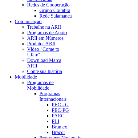
Redes de Cooperação
Grupo Coimbra
Rede Salamanca
Comunicação
Trabalhe na ARII
Programas de Apoio
ARII em Números
Produtos ARII
Vídeo "Come to
Ufam"
Download Marca
ARII
Conte sua história
Mobilidade
Programas de
Mobilidade
Programas
Internacionais
PEC - G
PEC-PG
PAEC
PLI
Bramex
Bracol
Programas Nacionais