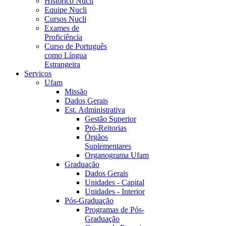
Histórico Nucli
Equipe Nucli
Cursos Nucli
Exames de
Proficiência
Curso de Português
como Língua
Estrangeira
Serviços
Ufam
Missão
Dados Gerais
Est. Administrativa
Gestão Superior
Pró-Reitorias
Órgãos
Suplementares
Organograma Ufam
Graduação
Dados Gerais
Unidades - Capital
Unidades - Interior
Pós-Graduação
Programas de Pós-
Graduação