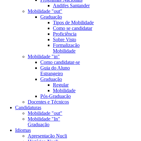
Andifes Santander
Mobilidade "out"
Graduação
Tipos de Mobilidade
Como se candidatar
Proficiência
Sobre Visto
Formalização
Mobilidade
Mobilidade "in"
Como candidatar-se
Guia do Aluno
Estrangeiro
Graduação
Regular
Mobilidade
Pós-Graduação
Docentes e Técnicos
Candidaturas
Mobilidade "out"
Mobilidade "In"
Graduação
Idiomas
Apresentação Nucli