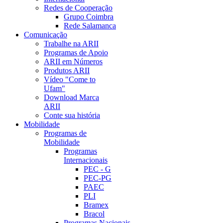
Redes de Cooperação
Grupo Coimbra
Rede Salamanca
Comunicação
Trabalhe na ARII
Programas de Apoio
ARII em Números
Produtos ARII
Vídeo "Come to
Ufam"
Download Marca
ARII
Conte sua história
Mobilidade
Programas de
Mobilidade
Programas
Internacionais
PEC - G
PEC-PG
PAEC
PLI
Bramex
Bracol
Programas Nacionais