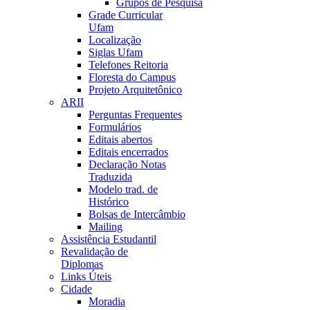
Grupos de Pesquisa
Grade Curricular
Ufam
Localização
Siglas Ufam
Telefones Reitoria
Floresta do Campus
Projeto Arquitetônico
ARII
Perguntas Frequentes
Formulários
Editais abertos
Editais encerrados
Declaração Notas
Traduzida
Modelo trad. de
Histórico
Bolsas de Intercâmbio
Mailing
Assistência Estudantil
Revalidação de
Diplomas
Links Úteis
Cidade
Moradia