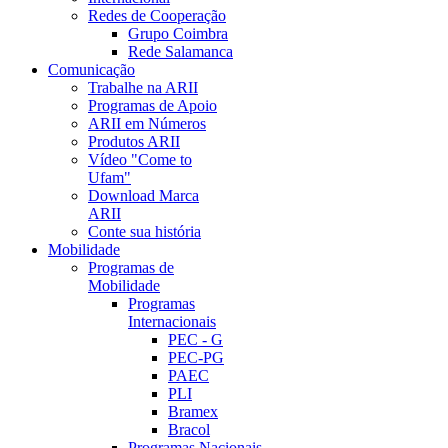
Redes de Cooperação
Grupo Coimbra
Rede Salamanca
Comunicação
Trabalhe na ARII
Programas de Apoio
ARII em Números
Produtos ARII
Vídeo "Come to
Ufam"
Download Marca
ARII
Conte sua história
Mobilidade
Programas de
Mobilidade
Programas
Internacionais
PEC - G
PEC-PG
PAEC
PLI
Bramex
Bracol
Programas Nacionais