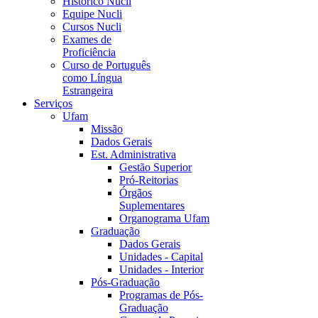
Histórico Nucli
Equipe Nucli
Cursos Nucli
Exames de
Proficiência
Curso de Português
como Língua
Estrangeira
Serviços
Ufam
Missão
Dados Gerais
Est. Administrativa
Gestão Superior
Pró-Reitorias
Órgãos
Suplementares
Organograma Ufam
Graduação
Dados Gerais
Unidades - Capital
Unidades - Interior
Pós-Graduação
Programas de Pós-
Graduação