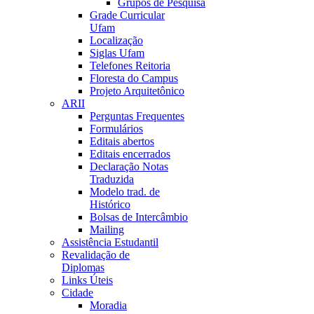
Grupos de Pesquisa
Grade Curricular
Ufam
Localização
Siglas Ufam
Telefones Reitoria
Floresta do Campus
Projeto Arquitetônico
ARII
Perguntas Frequentes
Formulários
Editais abertos
Editais encerrados
Declaração Notas
Traduzida
Modelo trad. de
Histórico
Bolsas de Intercâmbio
Mailing
Assistência Estudantil
Revalidação de
Diplomas
Links Úteis
Cidade
Moradia