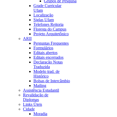
Grupos de Pesquisa
Grade Curricular
Ufam
Localização
Siglas Ufam
Telefones Reitoria
Floresta do Campus
Projeto Arquitetônico
ARII
Perguntas Frequentes
Formulários
Editais abertos
Editais encerrados
Declaração Notas
Traduzida
Modelo trad. de
Histórico
Bolsas de Intercâmbio
Mailing
Assistência Estudantil
Revalidação de
Diplomas
Links Úteis
Cidade
Moradia