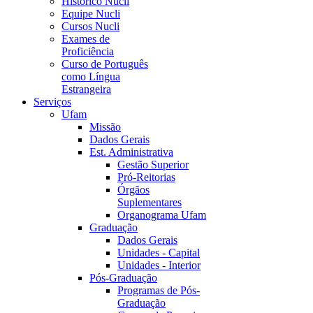
Histórico Nucli
Equipe Nucli
Cursos Nucli
Exames de
Proficiência
Curso de Português
como Língua
Estrangeira
Serviços
Ufam
Missão
Dados Gerais
Est. Administrativa
Gestão Superior
Pró-Reitorias
Órgãos
Suplementares
Organograma Ufam
Graduação
Dados Gerais
Unidades - Capital
Unidades - Interior
Pós-Graduação
Programas de Pós-
Graduação