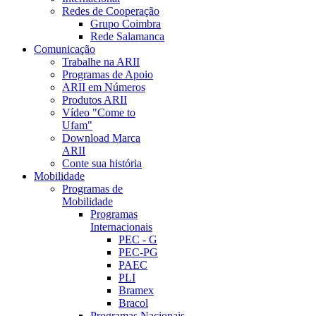
Redes de Cooperação
Grupo Coimbra
Rede Salamanca
Comunicação
Trabalhe na ARII
Programas de Apoio
ARII em Números
Produtos ARII
Vídeo "Come to
Ufam"
Download Marca
ARII
Conte sua história
Mobilidade
Programas de
Mobilidade
Programas
Internacionais
PEC - G
PEC-PG
PAEC
PLI
Bramex
Bracol
Programas Nacionais