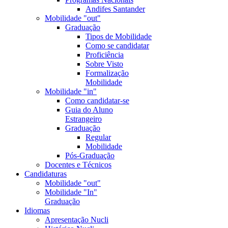
Andifes Santander
Mobilidade "out"
Graduação
Tipos de Mobilidade
Como se candidatar
Proficiência
Sobre Visto
Formalização
Mobilidade
Mobilidade "in"
Como candidatar-se
Guia do Aluno
Estrangeiro
Graduação
Regular
Mobilidade
Pós-Graduação
Docentes e Técnicos
Candidaturas
Mobilidade "out"
Mobilidade "In"
Graduação
Idiomas
Apresentação Nucli