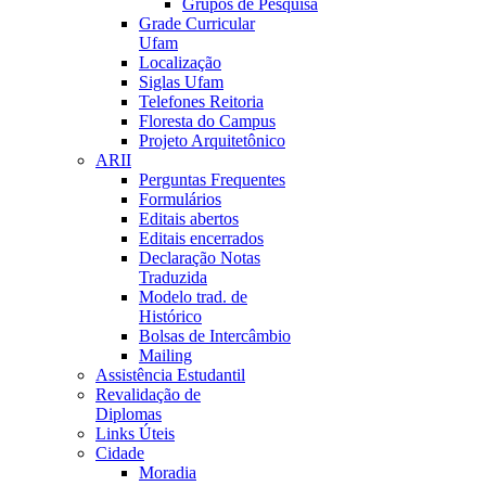
Grupos de Pesquisa
Grade Curricular
Ufam
Localização
Siglas Ufam
Telefones Reitoria
Floresta do Campus
Projeto Arquitetônico
ARII
Perguntas Frequentes
Formulários
Editais abertos
Editais encerrados
Declaração Notas
Traduzida
Modelo trad. de
Histórico
Bolsas de Intercâmbio
Mailing
Assistência Estudantil
Revalidação de
Diplomas
Links Úteis
Cidade
Moradia