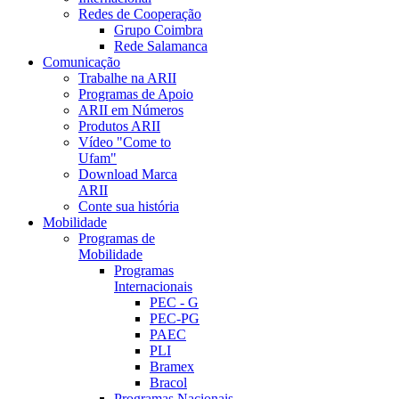
Redes de Cooperação
Grupo Coimbra
Rede Salamanca
Comunicação
Trabalhe na ARII
Programas de Apoio
ARII em Números
Produtos ARII
Vídeo "Come to
Ufam"
Download Marca
ARII
Conte sua história
Mobilidade
Programas de
Mobilidade
Programas
Internacionais
PEC - G
PEC-PG
PAEC
PLI
Bramex
Bracol
Programas Nacionais