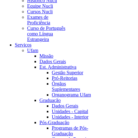
Histórico Nucli
Equipe Nucli
Cursos Nucli
Exames de
Proficiência
Curso de Português
como Língua
Estrangeira
Serviços
Ufam
Missão
Dados Gerais
Est. Administrativa
Gestão Superior
Pró-Reitorias
Órgãos
Suplementares
Organograma Ufam
Graduação
Dados Gerais
Unidades - Capital
Unidades - Interior
Pós-Graduação
Programas de Pós-
Graduação