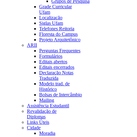
Grupos de Pesquisa
Grade Curricular
Ufam
Localização
Siglas Ufam
Telefones Reitoria
Floresta do Campus
Projeto Arquitetônico
ARII
Perguntas Frequentes
Formulários
Editais abertos
Editais encerrados
Declaração Notas
Traduzida
Modelo trad. de
Histórico
Bolsas de Intercâmbio
Mailing
Assistência Estudantil
Revalidação de
Diplomas
Links Úteis
Cidade
Moradia