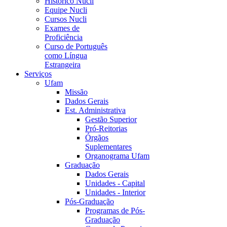
Histórico Nucli
Equipe Nucli
Cursos Nucli
Exames de
Proficiência
Curso de Português
como Língua
Estrangeira
Serviços
Ufam
Missão
Dados Gerais
Est. Administrativa
Gestão Superior
Pró-Reitorias
Órgãos
Suplementares
Organograma Ufam
Graduação
Dados Gerais
Unidades - Capital
Unidades - Interior
Pós-Graduação
Programas de Pós-
Graduação