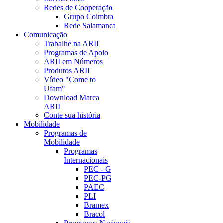
Redes de Cooperação
Grupo Coimbra
Rede Salamanca
Comunicação
Trabalhe na ARII
Programas de Apoio
ARII em Números
Produtos ARII
Vídeo "Come to
Ufam"
Download Marca
ARII
Conte sua história
Mobilidade
Programas de
Mobilidade
Programas
Internacionais
PEC - G
PEC-PG
PAEC
PLI
Bramex
Bracol
Programas Nacionais