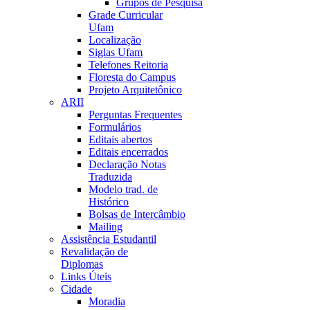
Grupos de Pesquisa
Grade Curricular
Ufam
Localização
Siglas Ufam
Telefones Reitoria
Floresta do Campus
Projeto Arquitetônico
ARII
Perguntas Frequentes
Formulários
Editais abertos
Editais encerrados
Declaração Notas
Traduzida
Modelo trad. de
Histórico
Bolsas de Intercâmbio
Mailing
Assistência Estudantil
Revalidação de
Diplomas
Links Úteis
Cidade
Moradia