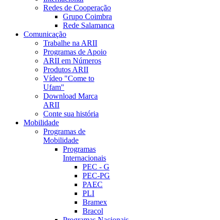
Redes de Cooperação
Grupo Coimbra
Rede Salamanca
Comunicação
Trabalhe na ARII
Programas de Apoio
ARII em Números
Produtos ARII
Vídeo "Come to
Ufam"
Download Marca
ARII
Conte sua história
Mobilidade
Programas de
Mobilidade
Programas
Internacionais
PEC - G
PEC-PG
PAEC
PLI
Bramex
Bracol
Programas Nacionais