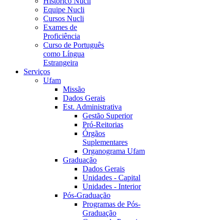
Histórico Nucli
Equipe Nucli
Cursos Nucli
Exames de
Proficiência
Curso de Português
como Língua
Estrangeira
Serviços
Ufam
Missão
Dados Gerais
Est. Administrativa
Gestão Superior
Pró-Reitorias
Órgãos
Suplementares
Organograma Ufam
Graduação
Dados Gerais
Unidades - Capital
Unidades - Interior
Pós-Graduação
Programas de Pós-
Graduação