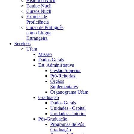
Histórico Nucli
Equipe Nucli
Cursos Nucli
Exames de
Proficiência
Curso de Português
como Língua
Estrangeira
Serviços
Ufam
Missão
Dados Gerais
Est. Administrativa
Gestão Superior
Pró-Reitorias
Órgãos
Suplementares
Organograma Ufam
Graduação
Dados Gerais
Unidades - Capital
Unidades - Interior
Pós-Graduação
Programas de Pós-
Graduação