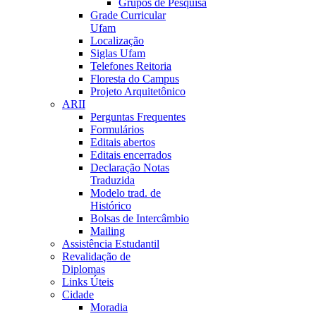
Grupos de Pesquisa
Grade Curricular
Ufam
Localização
Siglas Ufam
Telefones Reitoria
Floresta do Campus
Projeto Arquitetônico
ARII
Perguntas Frequentes
Formulários
Editais abertos
Editais encerrados
Declaração Notas
Traduzida
Modelo trad. de
Histórico
Bolsas de Intercâmbio
Mailing
Assistência Estudantil
Revalidação de
Diplomas
Links Úteis
Cidade
Moradia