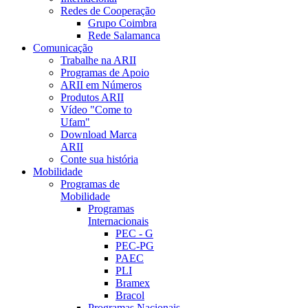
Redes de Cooperação
Grupo Coimbra
Rede Salamanca
Comunicação
Trabalhe na ARII
Programas de Apoio
ARII em Números
Produtos ARII
Vídeo "Come to
Ufam"
Download Marca
ARII
Conte sua história
Mobilidade
Programas de
Mobilidade
Programas
Internacionais
PEC - G
PEC-PG
PAEC
PLI
Bramex
Bracol
Programas Nacionais