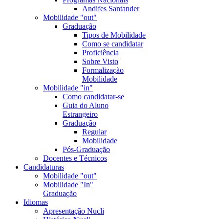
Andifes Santander
Mobilidade "out"
Graduação
Tipos de Mobilidade
Como se candidatar
Proficiência
Sobre Visto
Formalização
Mobilidade
Mobilidade "in"
Como candidatar-se
Guia do Aluno
Estrangeiro
Graduação
Regular
Mobilidade
Pós-Graduação
Docentes e Técnicos
Candidaturas
Mobilidade "out"
Mobilidade "In"
Graduação
Idiomas
Apresentação Nucli