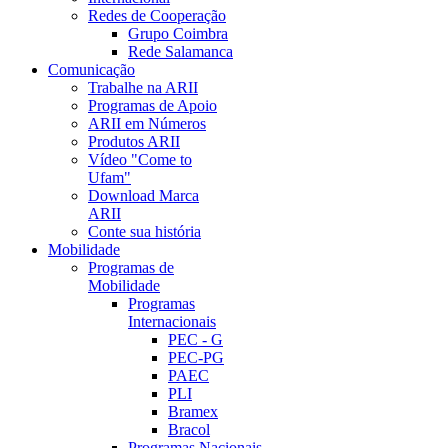
Redes de Cooperação
Grupo Coimbra
Rede Salamanca
Comunicação
Trabalhe na ARII
Programas de Apoio
ARII em Números
Produtos ARII
Vídeo "Come to
Ufam"
Download Marca
ARII
Conte sua história
Mobilidade
Programas de
Mobilidade
Programas
Internacionais
PEC - G
PEC-PG
PAEC
PLI
Bramex
Bracol
Programas Nacionais