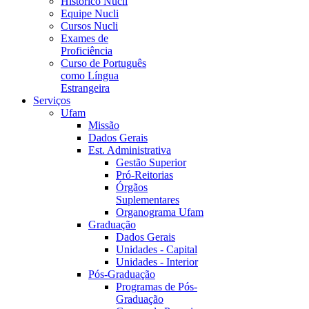
Histórico Nucli
Equipe Nucli
Cursos Nucli
Exames de
Proficiência
Curso de Português
como Língua
Estrangeira
Serviços
Ufam
Missão
Dados Gerais
Est. Administrativa
Gestão Superior
Pró-Reitorias
Órgãos
Suplementares
Organograma Ufam
Graduação
Dados Gerais
Unidades - Capital
Unidades - Interior
Pós-Graduação
Programas de Pós-
Graduação