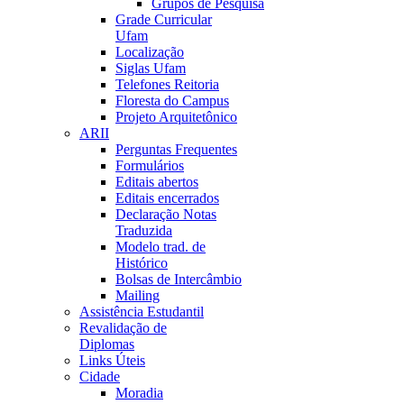
Grupos de Pesquisa
Grade Curricular
Ufam
Localização
Siglas Ufam
Telefones Reitoria
Floresta do Campus
Projeto Arquitetônico
ARII
Perguntas Frequentes
Formulários
Editais abertos
Editais encerrados
Declaração Notas
Traduzida
Modelo trad. de
Histórico
Bolsas de Intercâmbio
Mailing
Assistência Estudantil
Revalidação de
Diplomas
Links Úteis
Cidade
Moradia