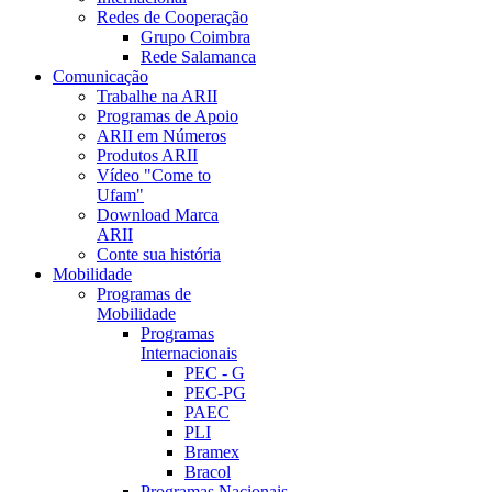
Redes de Cooperação
Grupo Coimbra
Rede Salamanca
Comunicação
Trabalhe na ARII
Programas de Apoio
ARII em Números
Produtos ARII
Vídeo "Come to
Ufam"
Download Marca
ARII
Conte sua história
Mobilidade
Programas de
Mobilidade
Programas
Internacionais
PEC - G
PEC-PG
PAEC
PLI
Bramex
Bracol
Programas Nacionais