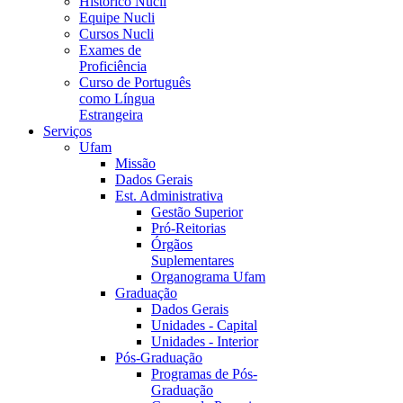
Histórico Nucli
Equipe Nucli
Cursos Nucli
Exames de
Proficiência
Curso de Português
como Língua
Estrangeira
Serviços
Ufam
Missão
Dados Gerais
Est. Administrativa
Gestão Superior
Pró-Reitorias
Órgãos
Suplementares
Organograma Ufam
Graduação
Dados Gerais
Unidades - Capital
Unidades - Interior
Pós-Graduação
Programas de Pós-
Graduação