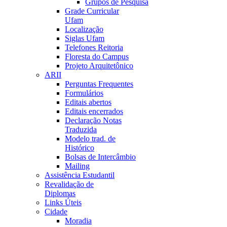
Grupos de Pesquisa
Grade Curricular
Ufam
Localização
Siglas Ufam
Telefones Reitoria
Floresta do Campus
Projeto Arquitetônico
ARII
Perguntas Frequentes
Formulários
Editais abertos
Editais encerrados
Declaração Notas
Traduzida
Modelo trad. de
Histórico
Bolsas de Intercâmbio
Mailing
Assistência Estudantil
Revalidação de
Diplomas
Links Úteis
Cidade
Moradia