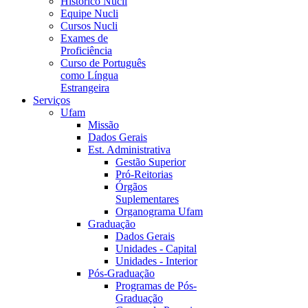
Histórico Nucli
Equipe Nucli
Cursos Nucli
Exames de
Proficiência
Curso de Português
como Língua
Estrangeira
Serviços
Ufam
Missão
Dados Gerais
Est. Administrativa
Gestão Superior
Pró-Reitorias
Órgãos
Suplementares
Organograma Ufam
Graduação
Dados Gerais
Unidades - Capital
Unidades - Interior
Pós-Graduação
Programas de Pós-
Graduação