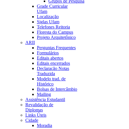
Grupos de Pesquisa
Grade Curricular
Ufam
Localização
Siglas Ufam
Telefones Reitoria
Floresta do Campus
Projeto Arquitetônico
ARII
Perguntas Frequentes
Formulários
Editais abertos
Editais encerrados
Declaração Notas
Traduzida
Modelo trad. de
Histórico
Bolsas de Intercâmbio
Mailing
Assistência Estudantil
Revalidação de
Diplomas
Links Úteis
Cidade
Moradia