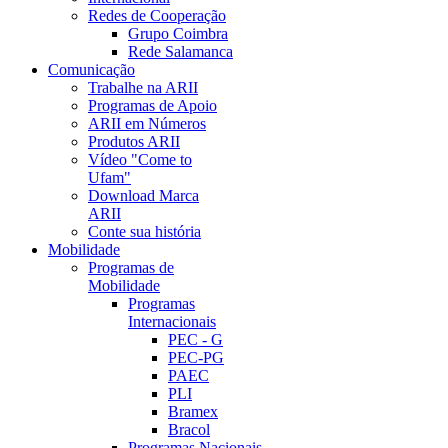
Redes de Cooperação
Grupo Coimbra
Rede Salamanca
Comunicação
Trabalhe na ARII
Programas de Apoio
ARII em Números
Produtos ARII
Vídeo "Come to
Ufam"
Download Marca
ARII
Conte sua história
Mobilidade
Programas de
Mobilidade
Programas
Internacionais
PEC - G
PEC-PG
PAEC
PLI
Bramex
Bracol
Programas Nacionais