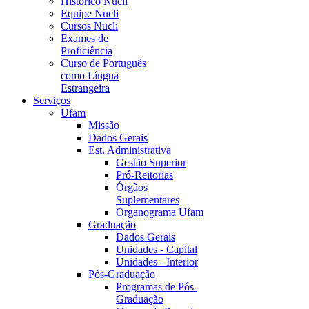
Histórico Nucli
Equipe Nucli
Cursos Nucli
Exames de
Proficiência
Curso de Português
como Língua
Estrangeira
Serviços
Ufam
Missão
Dados Gerais
Est. Administrativa
Gestão Superior
Pró-Reitorias
Órgãos
Suplementares
Organograma Ufam
Graduação
Dados Gerais
Unidades - Capital
Unidades - Interior
Pós-Graduação
Programas de Pós-
Graduação