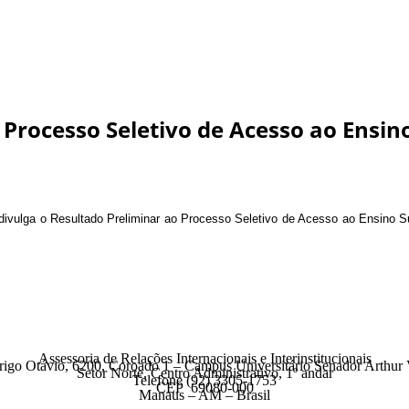
o Processo Seletivo de Acesso ao Ensi
M, divulga o Resultado Preliminar ao Processo Seletivo de Acesso ao Ensin
Assessoria de Relações Internacionais e Interinstitucionais
igo Otávio, 6200, Coroado 1 – Campus Universitário Senador Arthur Vi
Setor Norte, Centro Administrativo, 1º andar
Telefone (92) 3305-1753
CEP 69080-000
Manaus – AM – Brasil