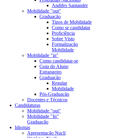
Andifes Santander
Mobilidade "out"
Graduação
Tipos de Mobilidade
Como se candidatar
Proficiência
Sobre Visto
Formalização
Mobilidade
Mobilidade "in"
Como candidatar-se
Guia do Aluno
Estrangeiro
Graduação
Regular
Mobilidade
Pós-Graduação
Docentes e Técnicos
Candidaturas
Mobilidade "out"
Mobilidade "In"
Graduação
Idiomas
Apresentação Nucli