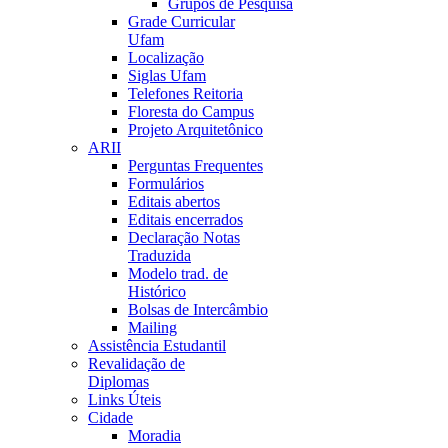
Grupos de Pesquisa
Grade Curricular
Ufam
Localização
Siglas Ufam
Telefones Reitoria
Floresta do Campus
Projeto Arquitetônico
ARII
Perguntas Frequentes
Formulários
Editais abertos
Editais encerrados
Declaração Notas
Traduzida
Modelo trad. de
Histórico
Bolsas de Intercâmbio
Mailing
Assistência Estudantil
Revalidação de
Diplomas
Links Úteis
Cidade
Moradia