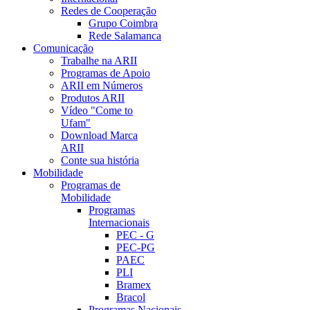
Redes de Cooperação
Grupo Coimbra
Rede Salamanca
Comunicação
Trabalhe na ARII
Programas de Apoio
ARII em Números
Produtos ARII
Vídeo "Come to
Ufam"
Download Marca
ARII
Conte sua história
Mobilidade
Programas de
Mobilidade
Programas
Internacionais
PEC - G
PEC-PG
PAEC
PLI
Bramex
Bracol
Programas Nacionais